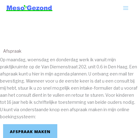
Ga
MAI
naar
ME
de
inhoud
Afspraak
Op maandag, woensdag en donderdag werk ik vanuit mijn
praktijkruimte op de Van Diemenstraat 202, unit 0.6 in Den Haag. Een
afspraak kunt u hier in mijn agenda plannen. U ontvang een mail ter
bevestiging. Wanneer voor u de eerste keer is dat u een consult bij
mij hebt, stuur ik u zo snel mogelijk een intake-formulier dat u vooraf
aan het consult dient in te vullen en retour te sturen. Voor kinderen
tot 16 jaar heb ik schriftelijke toestemming van beide ouders nodig.
U kunt via onderstaande knop een afspraak maken in mijn online
boekingsysteem:
AFSPRAAK MAKEN