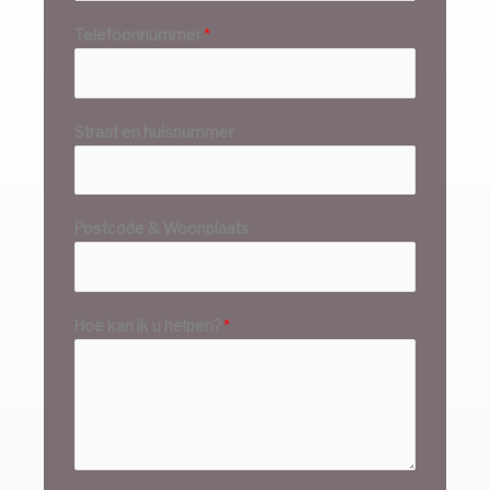
Telefoonnummer
*
Straat en huisnummer
Postcode & Woonplaats
Hoe kan ik u helpen?
*