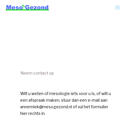
Ga
MAI
naar
ME
de
inhoud
Neem contact op
Wilt u weten of mesologie iets voor u is, of wilt u
een afspraak maken, stuur dan een e-mail aan
annemiek@mesogezond.nl of vul het formulier
hier rechts in.