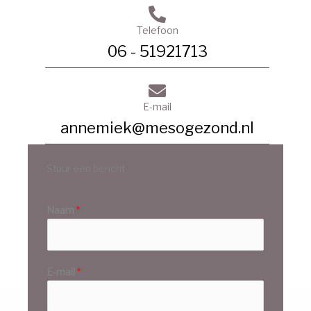
Telefoon
06 - 51921713
E-mail
annemiek@mesogezond.nl
Stuur een bericht
Naam
*
E-mail
*