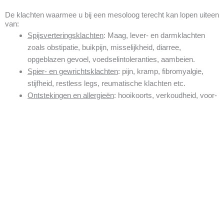
De klachten waarmee u bij een mesoloog terecht kan lopen uiteen
van:
Spijsverteringsklachten
: Maag, lever- en darmklachten
zoals obstipatie, buikpijn, misselijkheid, diarree,
opgeblazen gevoel, voedselintoleranties, aambeien.
Spier- en gewrichtsklachten
: pijn, kramp, fibromyalgie,
stijfheid, restless legs, reumatische klachten etc.
Ontstekingen en allergieën
: hooikoorts, verkoudheid, voor-
en bijholteontsteking, blaasontsteking, oorontsteking etc
Hormonale klachten
: menstruatieproblemen,
schildklierproblematiek, overgangsproblemen,
onvruchtbaarheid.
Huidaandoeningen
: eczeem, droge huid, acne, galbulten,
jeuk etc
Klachten van de luchtwegen
: chronische bronchitis, astma,
hyperventilatie, benauwdheid, chronische hoest
Klachten bij verminderde weerstand en vitaliteit
:
vermoeidheid, lusteloosheid, vaak verkouden, grieperig,