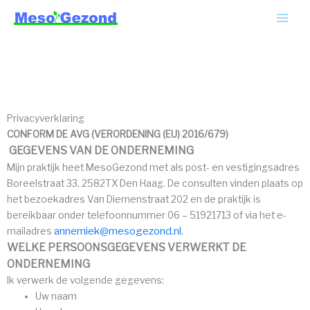
Ga
MAI
naar
ME
de
inhoud
Privacyverklaring
CONFORM DE AVG (VERORDENING (EU) 2016/679)
GEGEVENS VAN DE ONDERNEMING
Mijn praktijk heet MesoGezond met als post- en vestigingsadres
Boreelstraat 33, 2582TX Den Haag. De consulten vinden plaats op
het bezoekadres Van Diemenstraat 202 en de praktijk is
bereikbaar onder telefoonnummer 06 – 51921713 of via het e-
annemiek@mesogezond.nl
.
mailadres
WELKE PERSOONSGEGEVENS VERWERKT DE
ONDERNEMING
Ik verwerk de volgende gegevens:
Uw naam